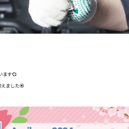
ます💞
ました🏵️