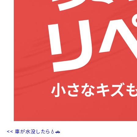
<< 車が水没したら💧🚗