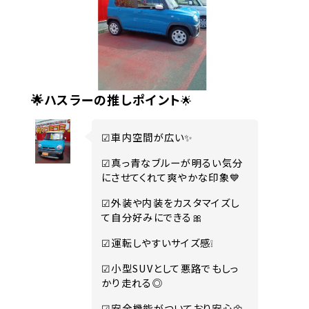
🌟ハスラーの推しポイント
🌟
☑車内空間が広い✨
☑真っ青なブルーが明るい気分
にさせてくれて爽やかな印象💙
☑外装や内装をカスタマイズし
て自分好みにできる🎀
☑運転しやすいサイズ感❕
☑小型SUVとして悪路でもしっ
かり走れる◎
☑安全機能がついており安心🌼