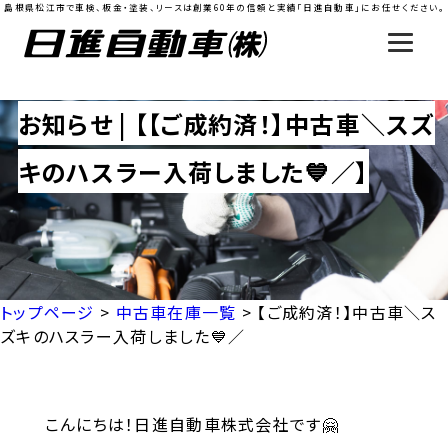
島根県松江市で車検、板金・塗装、リースは創業60年の信頼と実績「日進自動車」にお任せください。
お知らせ | 【【ご成約済！】中古車＼スズ
キのハスラー入荷しました💙／】
トップページ
>
中古車在庫一覧
>
【ご成約済！】中古車＼ス
ズキのハスラー入荷しました💙／
こんにちは！日進自動車株式会社です🤗